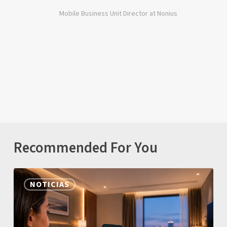
Mobile Business Unit Director at Nonius
Recommended For You
Nonius
NOTICIAS
Mobile
Expande
o