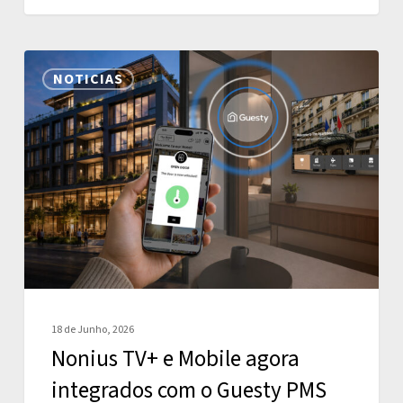
Nonius
NOTICIAS
TV+
e
Mobile
agora
integrados
com
o
Guesty
PMS
18 de Junho, 2026
Nonius TV+ e Mobile agora
integrados com o Guesty PMS