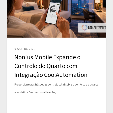
Controlo
do
Quarto
com
Integração
CoolAutomation
9 de Julho, 2026
Nonius Mobile Expande o
Controlo do Quarto com
Integração CoolAutomation
Proporcione aos hóspedes controlo total sobre o conforto do quarto
e as definições de climatização,…