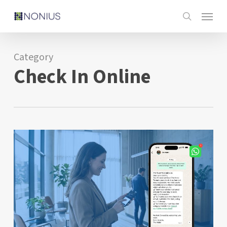
Skip
Menu
to
search
main
content
Category
Check In Online